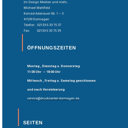
Im Design Medien und mehr…
Michael Mahlfeld
Konrad-Adenauer-Str. 1 – 3
41539 Dormagen
Telefon : 02133-5 33 75 37
Fax: 02133-5 33 75 39
ÖFFNUNGSZEITEN
Montag , Dienstag u. Donnerstag
11:00 Uhr – 18:00 Uhr
Mittwoch , Freitag u. Samstag geschlossen
und nach Vereinbarung
service@druckcenter-dormagen.de
SEITEN