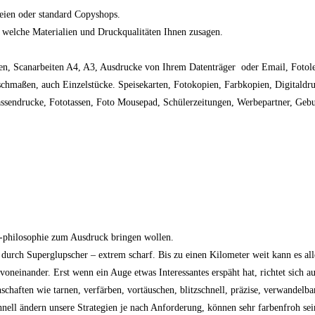
reien oder standard Copyshops.
, welche Materialien und Druckqualitäten Ihnen zusagen.
gen, Scanarbeiten A4, A3, Ausdrucke von Ihrem Datenträger oder Email, Fotol
chmaßen, auch Einzelstücke. Speisekarten, Fotokopien, Farbkopien, Digitaldr
ssendrucke, Fototassen, Foto Mousepad, Schülerzeitungen, Werbepartner, Gebur
.
en-philosophie zum Ausdruck bringen wollen.
 durch Superglupscher – extrem scharf. Bis zu einen Kilometer weit kann es all
 voneinander. Erst wenn ein Auge etwas Interessantes erspäht hat, richtet sich
aften wie tarnen, verfärben, vortäuschen, blitzschnell, präzise, verwandelba
hnell ändern unsere Strategien je nach Anforderung, können sehr farbenfroh sei