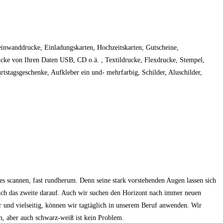
einwanddrucke, Einladungskarten, Hochzeitskarten, Gutscheine,
ucke von Ihren Daten USB, CD o.ä. , Textildrucke, Flexdrucke, Stempel,
tstagsgeschenke, Aufkleber ein und- mehrfarbig, Schilder, Aluschilder,
es scannen, fast rundherum. Denn seine stark vorstehenden Augen lassen sich
 auch das zweite darauf. Auch wir suchen den Horizont nach immer neuen
r und vielseitig, können wir tagtäglich in unserem Beruf anwenden. Wir
n, aber auch schwarz-weiß ist kein Problem.